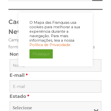
Cadastre-se para a
O Mapa das Franquias usa
cookies para melhorar a sua
Newsletter
experiência durante a
navegação. Para mais
Campos marcados com <span class="ninja-
informações, leia a nossa
Política de Privacidade.
forms-req-symbol">*</span> são requeridos
Prosseguir
Nome
*
E-mail
*
Estado
*