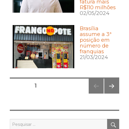
fatura mais
R$110 milhões
02/05/2024
Brasília
assume a 3ª
posição em
número de
franquias
21/03/2024
Posts
PÁGINA
1
pagination
PRÓ
XIMA
PÁGI
NA
PES
Pesquisar
por: