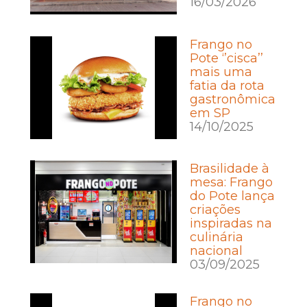
16/03/2026
Frango no
Pote ‘’cisca’’
mais uma
fatia da rota
gastronômica
em SP
14/10/2025
Brasilidade à
mesa: Frango
do Pote lança
criações
inspiradas na
culinária
nacional
03/09/2025
Frango no