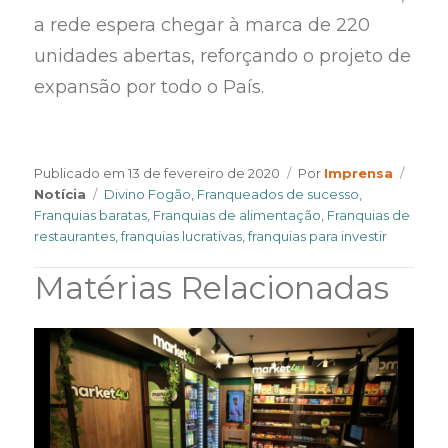
a rede espera chegar à marca de 220
unidades abertas, reforçando o projeto de
expansão por todo o País.
Author
Categ
Publicado em
13 de fevereiro de 2020
Por
Imprensa
Tags
Notícia
Divino Fogão
,
Franqueados de sucesso
,
Franquias baratas
,
Franquias de alimentação
,
Franquias de
restaurantes
,
franquias lucrativas
,
franquias para investir
Matérias Relacionadas