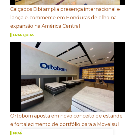
Calçados Bibi amplia presença internacional e
lança e-commerce em Honduras de olho na
expansão na América Central
FRANQUIAS
Ortobom aposta em novo conceito de estande
e fortalecimento de portfólio para a Movelsul
FRANQUIAS