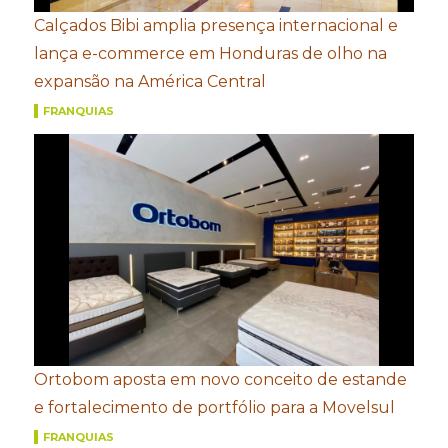
Calçados Bibi amplia presença internacional e
lança e-commerce em Honduras de olho na
expansão na América Central
FRANQUIAS
Ortobom aposta em novo conceito de estande
e fortalecimento de portfólio para a Movelsul
FRANQUIAS