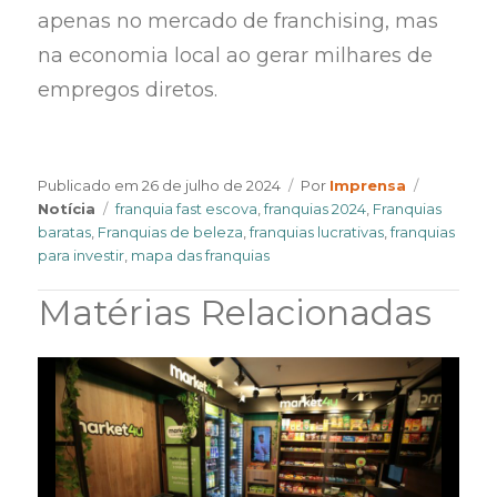
apenas no mercado de franchising, mas
na economia local ao gerar milhares de
empregos diretos.
Author
Categori
Publicado em
26 de julho de 2024
Por
Imprensa
Tags
Notícia
franquia fast escova
,
franquias 2024
,
Franquias
baratas
,
Franquias de beleza
,
franquias lucrativas
,
franquias
para investir
,
mapa das franquias
Matérias Relacionadas