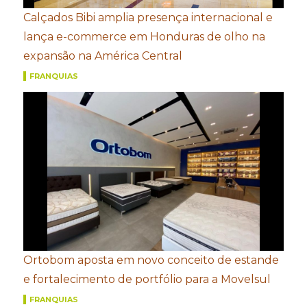
Calçados Bibi amplia presença internacional e
lança e-commerce em Honduras de olho na
expansão na América Central
FRANQUIAS
Ortobom aposta em novo conceito de estande
e fortalecimento de portfólio para a Movelsul
FRANQUIAS