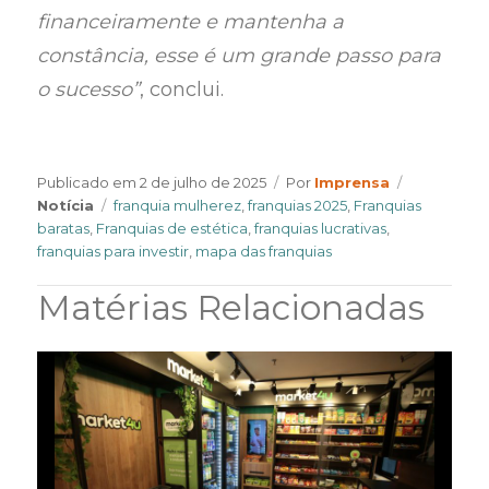
financeiramente e mantenha a
constância, esse é um grande passo para
o sucesso”
, conclui.
Author
Categories
Publicado em
2 de julho de 2025
Por
Imprensa
Tags
Notícia
franquia mulherez
,
franquias 2025
,
Franquias
baratas
,
Franquias de estética
,
franquias lucrativas
,
franquias para investir
,
mapa das franquias
Matérias Relacionadas