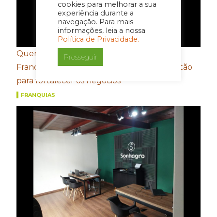
cookies para melhorar a sua
experiência durante a
navegação. Para mais
informações, leia a nossa
Política de Privacidade.
Quer fazer a sua empresa crescer?
Prosseguir
Franqueados compartilham 4 dicas de gestão
para fortalecer os negócios
FRANQUIAS