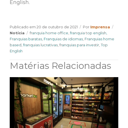
English.
Author
Catego
Publicado em
20 de outubro de 2021
Por
Imprensa
Tags
Notícia
franquia home office
,
franquia top english
,
Franquias baratas
,
Franquias de idiomas
,
Franquias home
based
,
franquias lucrativas
,
franquias para investir
,
Top
English
Matérias Relacionadas