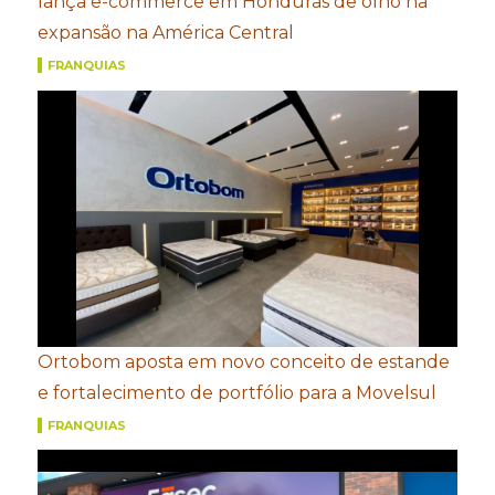
lança e-commerce em Honduras de olho na
expansão na América Central
FRANQUIAS
Ortobom aposta em novo conceito de estande
e fortalecimento de portfólio para a Movelsul
FRANQUIAS