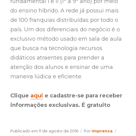
fundamental I e II (1º a 9º ano) por meio
do ensino híbrido. A rede já possui mais
de 100 franquias distribuídas por todo o
país. Um dos diferenciais do negócio é o
exclusivo método usado em sala de aula
que busca na tecnologia recursos
didáticos atraentes para prender a
atenção dos alunos e ensinar de uma
maneira lúdica e eficiente.
Clique
aqui
e cadastre-se para receber
informações exclusivas. É gratuito
Author
Categori
Publicado em
11 de agosto de 2016
Por
Imprensa