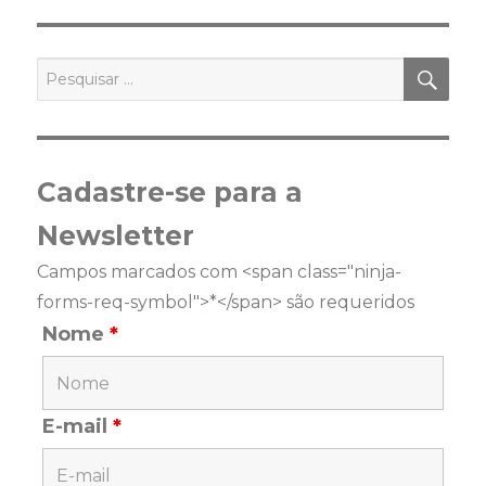
PES
Pesquisar
por:
Cadastre-se para a
Newsletter
Campos marcados com <span class="ninja-
forms-req-symbol">*</span> são requeridos
Nome
*
E-mail
*