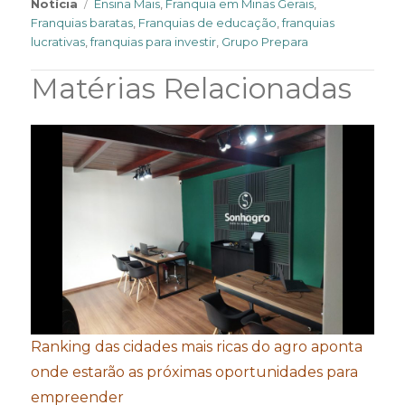
Tags
Notícia
Ensina Mais
,
Franquia em Minas Gerais
,
Franquias baratas
,
Franquias de educação
,
franquias
lucrativas
,
franquias para investir
,
Grupo Prepara
Matérias Relacionadas
Ranking das cidades mais ricas do agro aponta
onde estarão as próximas oportunidades para
empreender