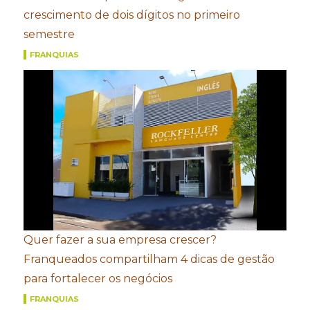
crescimento de dois dígitos no primeiro
semestre
FRANQUIAS
Quer fazer a sua empresa crescer?
Franqueados compartilham 4 dicas de gestão
para fortalecer os negócios
FRANQUIAS