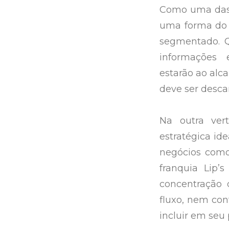
Como uma das 
uma forma do 
segmentado. Q
informações 
estarão ao alc
deve ser desca
Na outra vert
estratégica ide
negócios como
franquia Lip’
concentração 
fluxo, nem con
incluir em seu p