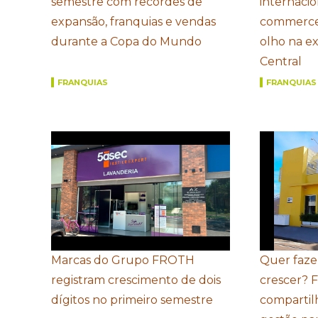
semestre com recordes de
internacio
expansão, franquias e vendas
commerce
durante a Copa do Mundo
olho na e
Central
FRANQUIAS
FRANQUIAS
Marcas do Grupo FROTH
Quer faze
registram crescimento de dois
crescer? 
dígitos no primeiro semestre
compartil