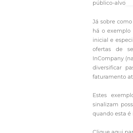
público-alvo.
Já sobre como 
há o exemplo d
inicial e espec
ofertas de s
InCompany (nas
diversificar 
faturamento at
Estes exempl
sinalizam poss
quando esta é 
Clique aqui pa