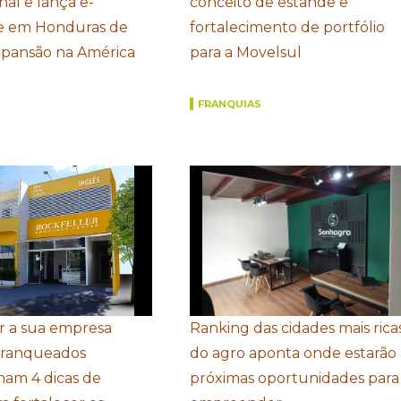
nal e lança e-
conceito de estande e
 em Honduras de
fortalecimento de portfólio
xpansão na América
para a Movelsul
FRANQUIAS
r a sua empresa
Ranking das cidades mais rica
Franqueados
do agro aponta onde estarão 
ham 4 dicas de
próximas oportunidades para