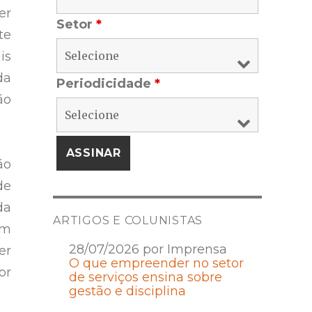
er
Setor
*
te
is
da
Periodicidade
*
ão
ão
de
da
ARTIGOS E COLUNISTAS
om
28/07/2026 por Imprensa
er
O que empreender no setor
or
de serviços ensina sobre
gestão e disciplina