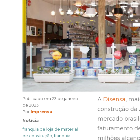
Publicado em
23 de janeiro
A
Disensa
, mai
de 2023
construção da 
Author
Por
Imprensa
mercado brasil
Categories
Notícia
faturamento de
Tags
franquia de loja de material
de construção
,
franquia
milhões alcança