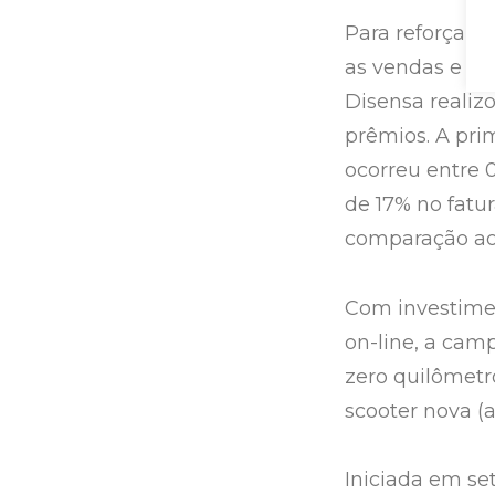
Para reforçar 
as vendas e re
Disensa realiz
prêmios. A prim
ocorreu entre 
de 17% no fatu
comparação ao
Com investimen
on-line, a cam
zero quilômetr
scooter nova (a
Iniciada em s