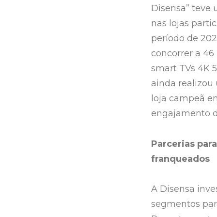
Disensa” teve
nas lojas parti
período de 202
concorrer a 46
smart TVs 4K 50
ainda realizo
loja campeã e
engajamento da
Parcerias para
franqueados
A Disensa inve
segmentos para 