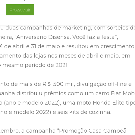
a presença da marca no mercado nacional, amplia
Prosseguir
conhecer clientes, franqueados e suas equipes, a
ou duas campanhas de marketing, com sorteios d
eira, “Aniversário Disensa. Você faz a festa”,
01 de abril e 31 de maio e resultou em crescimento
ramento das lojas nos meses de abril e maio, em
 mesmo período de 2021.
to de mais de R＄ 500 mil, divulgação off-line e
panha distribuiu prêmios como um carro Fiat Mob
o (ano e modelo 2022), uma moto Honda Elite tip
no e modelo 2022) e seis kits de cozinha.
etembro, a campanha “Promoção Casa Campeã