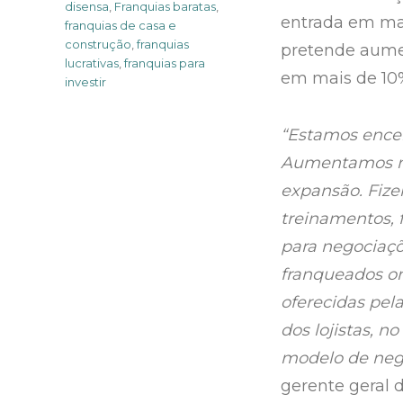
disensa
,
Franquias baratas
,
entrada em mai
franquias de casa e
construção
,
franquias
pretende aumen
lucrativas
,
franquias para
em mais de 10
investir
“Estamos ence
Aumentamos no
expansão. Fiz
treinamentos, 
para negociaçõ
franqueados o
oferecidas pela
dos lojistas, 
modelo de neg
gerente geral d