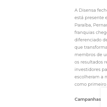
A Disensa fech
está presente e
Paraíba, Perna
franquias cheg
diferenciado d
que transforma
membros de um
os resultados 
investidores pa
escolheram a m
como primeiro 
Campanhas au