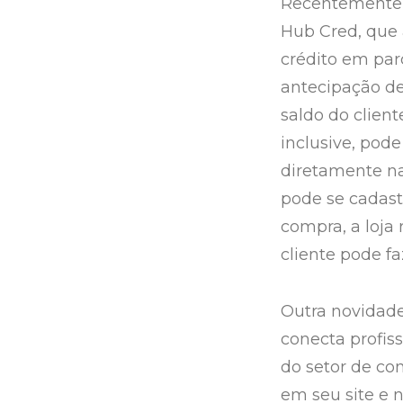
Recentemente,
Hub Cred, que a
crédito em parc
antecipação de
saldo do client
inclusive, pod
diretamente na
pode se cadast
compra, a loja 
cliente pode f
Outra novidade 
conecta profiss
do setor de co
em seu site e n