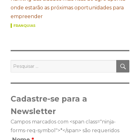
onde estarão as próximas oportunidades para
empreender
FRANQUIAS
PES
Pesquisar
por:
Cadastre-se para a
Newsletter
Campos marcados com <span class="ninja-
forms-req-symbol">*</span> são requeridos
Nome
*