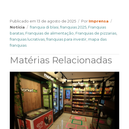
Author
Categor
Publicado em
13 de agosto de 2025
Por
Imprensa
Tags
Notícia
franquia di blasi
,
franquias 2025
,
Franquias
baratas
,
Franquias de alimentação
,
Franquias de pizzarias
,
franquias lucrativas
,
franquias para investir
,
mapa das
franquias
Matérias Relacionadas