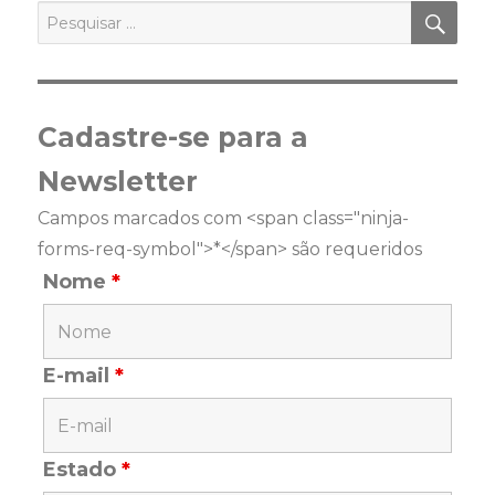
PES
Pesquisar
por:
Cadastre-se para a
Newsletter
Campos marcados com <span class="ninja-
forms-req-symbol">*</span> são requeridos
Nome
*
E-mail
*
Estado
*