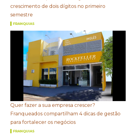
crescimento de dois dígitos no primeiro
semestre
FRANQUIAS
Quer fazer a sua empresa crescer?
Franqueados compartilham 4 dicas de gestão
para fortalecer os negócios
FRANQUIAS