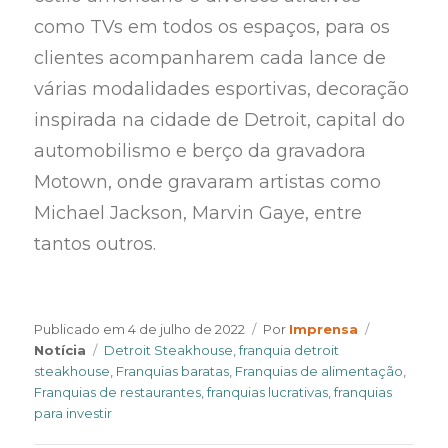
como TVs em todos os espaços, para os
clientes acompanharem cada lance de
várias modalidades esportivas, decoração
inspirada na cidade de Detroit, capital do
automobilismo e berço da gravadora
Motown, onde gravaram artistas como
Michael Jackson, Marvin Gaye, entre
tantos outros.
Author
Categorie
Publicado em
4 de julho de 2022
Por
Imprensa
Tags
Notícia
Detroit Steakhouse
,
franquia detroit
steakhouse
,
Franquias baratas
,
Franquias de alimentação
,
Franquias de restaurantes
,
franquias lucrativas
,
franquias
para investir