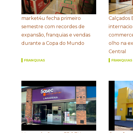
market4u fecha primeiro
Calçados 
semestre com recordes de
internacio
expansão, franquias e vendas
commerce
durante a Copa do Mundo
olho na e
Central
FRANQUIAS
FRANQUIAS