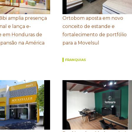
Bibi amplia presença
Ortobom aposta em novo
nal e lança e-
conceito de estande e
 em Honduras de
fortalecimento de portfólio
xpansão na América
para a Movelsul
FRANQUIAS