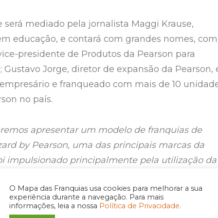
 será mediado pela jornalista Maggi Krause,
 em educação, e contará com grandes nomes, co
 vice-presidente de Produtos da Pearson para
; Gustavo Jorge, diretor de expansão da Pearson, 
 empresário e franqueado com mais de 10 unidad
son no país.
eremos apresentar um modelo de franquias de
ard by Pearson, uma das principais marcas da
oi impulsionado principalmente pela utilização da
se modelo não somente ampliou nosso portfólio,
O Mapa das Franquias usa cookies para melhorar a sua
hos expressivos para os franqueados”
, explica
experiência durante a navegação. Para mais
amos Jorge, Diretor de Expansão da Wizard by
informações, leia a nossa
Política de Privacidade.