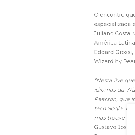
O encontro que
especializada
Juliano Costa,
América Latina
Edgard Grossi,
Wizard by Pear
“Nesta live qu
idiomas da Wiz
Pearson, que f
tecnologia. Es
mas trouxe gan
Gustavo José R