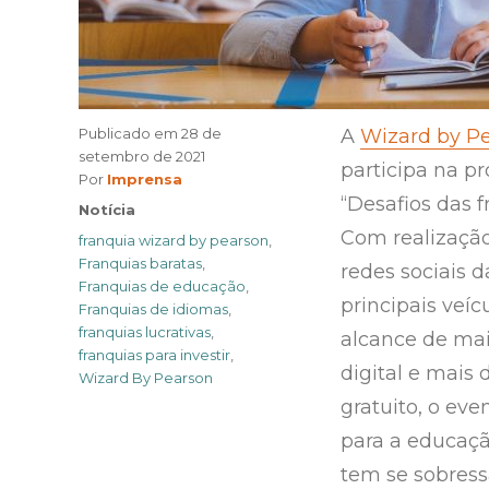
Publicado em
28 de
A
Wizard by P
setembro de 2021
participa na pró
Author
Por
Imprensa
“Desafios das 
Categories
Notícia
Com realização 
Tags
franquia wizard by pearson
,
Franquias baratas
,
redes sociais
Franquias de educação
,
principais veí
Franquias de idiomas
,
franquias lucrativas
,
alcance de mai
franquias para investir
,
digital e mais 
Wizard By Pearson
gratuito, o eve
para a educaç
tem se sobress