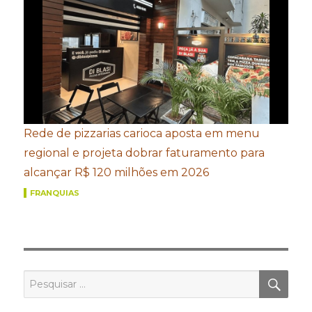
Rede de pizzarias carioca aposta em menu
regional e projeta dobrar faturamento para
alcançar R$ 120 milhões em 2026
FRANQUIAS
PES
Pesquisar
por: