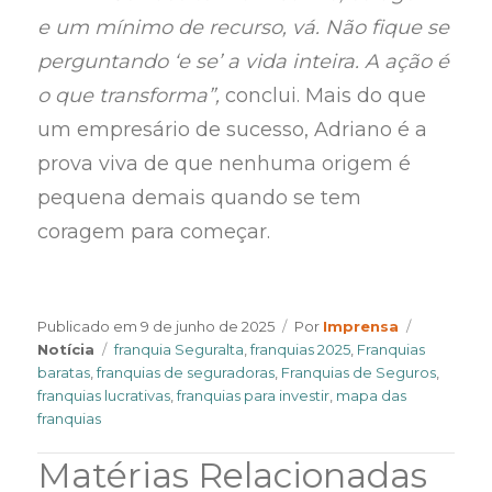
e um mínimo de recurso, vá. Não fique se
perguntando ‘e se’ a vida inteira. A ação é
o que transforma”,
conclui. Mais do que
um empresário de sucesso, Adriano é a
prova viva de que nenhuma origem é
pequena demais quando se tem
coragem para começar.
Author
Categorie
Publicado em
9 de junho de 2025
Por
Imprensa
Tags
Notícia
franquia Seguralta
,
franquias 2025
,
Franquias
baratas
,
franquias de seguradoras
,
Franquias de Seguros
,
franquias lucrativas
,
franquias para investir
,
mapa das
franquias
Matérias Relacionadas