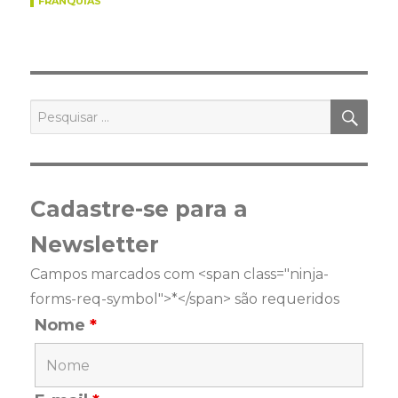
FRANQUIAS
PES
Pesquisar
por:
Cadastre-se para a
Newsletter
Campos marcados com <span class="ninja-
forms-req-symbol">*</span> são requeridos
Nome
*