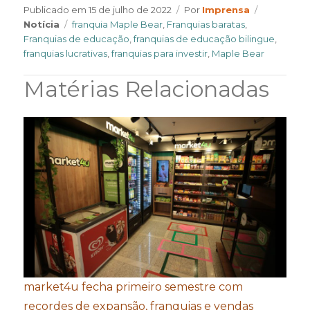
Author
Categorie
Publicado em
15 de julho de 2022
Por
Imprensa
Tags
Notícia
franquia Maple Bear
,
Franquias baratas
,
Franquias de educação
,
franquias de educação bilingue
,
franquias lucrativas
,
franquias para investir
,
Maple Bear
Matérias Relacionadas
market4u fecha primeiro semestre com
recordes de expansão, franquias e vendas