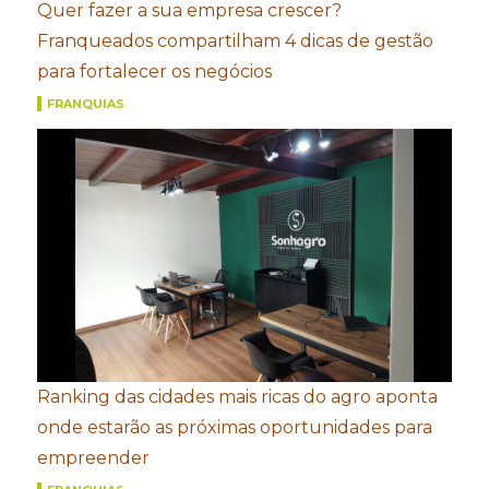
Quer fazer a sua empresa crescer?
Franqueados compartilham 4 dicas de gestão
para fortalecer os negócios
FRANQUIAS
Ranking das cidades mais ricas do agro aponta
onde estarão as próximas oportunidades para
empreender