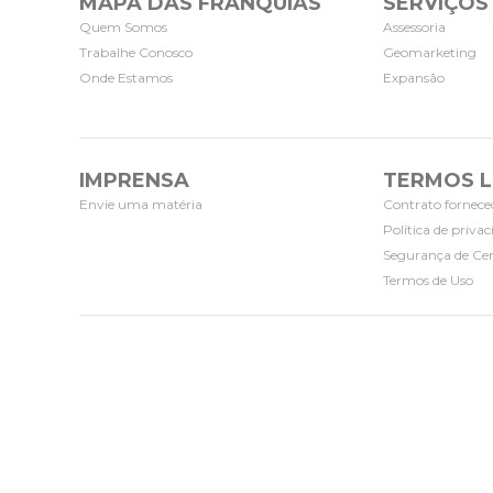
MAPA DAS FRANQUIAS
SERVIÇOS
Quem Somos
Assessoria
Trabalhe Conosco
Geomarketing
Onde Estamos
Expansão
IMPRENSA
TERMOS L
Envie uma matéria
Contrato fornece
Política de priva
Segurança de Cer
Termos de Uso