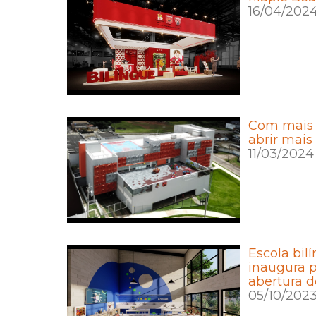
16/04/202
Com mais 
abrir mais
11/03/2024
Escola bil
inaugura p
abertura d
05/10/202