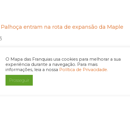
e Palhoça entram na rota de expansão da Maple
3
O Mapa das Franquias usa cookies para melhorar a sua
experiência durante a navegação. Para mais
informações, leia a nossa
Política de Privacidade.
 da Bahia entra na rota de expansão da Maple
Prosseguir
3