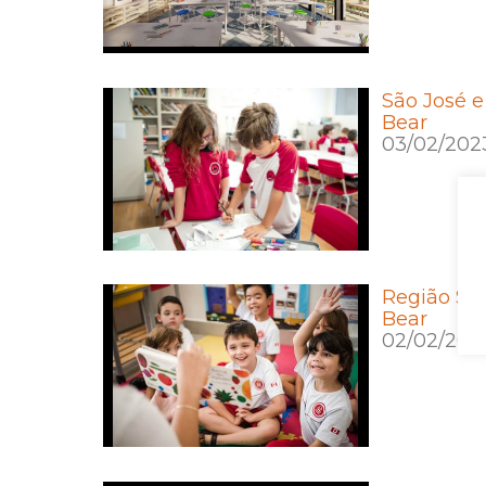
São José 
Bear
03/02/202
Região Sul
Bear
02/02/202