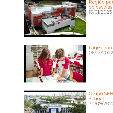
Região pan
de escola
16/01/2023
Lages entr
06/12/202
Grupo SEB 
School
30/09/202