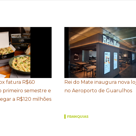
Box fatura R$60
Rei do Mate inaugura nova lo
o primeiro semestre e
no Aeroporto de Guarulhos
hegar a R$120 milhões
FRANQUIAS