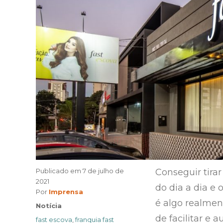
Publicado em
7 de julho de
Conseguir tira
2021
do dia a dia e
Author
Por
Imprensa
é algo realmen
Categories
Notícia
de facilitar e
Tags
fast escova
,
franquia fast