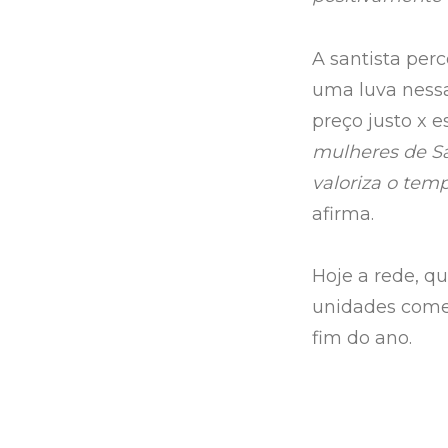
A santista per
uma luva nessa
preço justo x e
mulheres de Sa
valoriza o temp
afirma.
Hoje a rede, q
unidades comer
fim do ano.