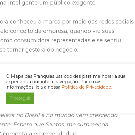
ma inteligente um público exigente.
ra conheceu a marca por meio das redes sociais
elo conceito da empresa, quando viu suas
como consumidora representadas e se sentiu
se tornar gestora do negócio.
pela rede, pela qualidade dos serviços, produtos e
O Mapa das Franquias usa cookies para melhorar a sua
 de mudar vidas, além da excelência no atendimen
experiência durante a navegação. Para mais
s. Acredito que possuir um negócio próprio seja
informações, leia a nossa
Política de Privacidade.
s também promissor, por isso, decidi investir em
Prosseguir
nsolidada no mercado, como a Fast Escova, pois, 
eleza no Brasil e no mundo vem crescendo
nte. Espero que Santos, me surpreenda
”
, comenta a empreendedora.