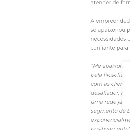
atender de for
A empreendedo
se apaixonou p
necessidades 
confiante para 
“Me apaixonei 
pela filosofia
com as cliente
desafiador, ma
uma rede já co
segmento de b
exponencialme
positivamente