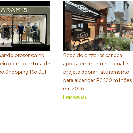
pande presença no
Rede de pizzarias carioca
neiro com abertura de
aposta em menu regional e
 no Shopping Rio Sul
projeta dobrar faturamento
para alcançar R$ 120 milhões
em 2026
FRANQUIAS