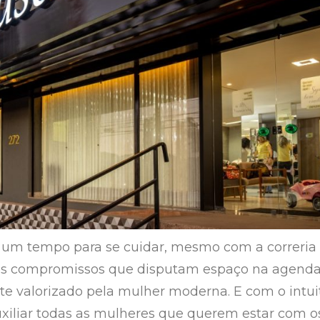
r um tempo para se cuidar, mesmo com a correria
 os compromissos que disputam espaço na agenda
te valorizado pela mulher moderna. E com o intui
 auxiliar todas as mulheres que querem estar com o