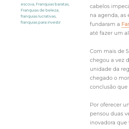
escova
,
Franquias baratas
,
cabelos impec
Franquias de beleza
,
na agenda, as 
franquias lucrativas
,
franquias para investir
fundaram a
Fa
até fazer um a
Com mais de 50
chegou a vez d
unidade da reg
chegado o mome
conclusão que 
Por oferecer um
pensou duas ve
inovadora que 