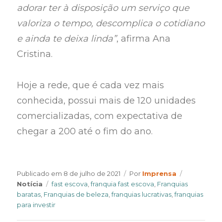
adorar ter à disposição um serviço que
valoriza o tempo, descomplica o cotidiano
e ainda te deixa linda”
, afirma Ana
Cristina.
Hoje a rede, que é cada vez mais
conhecida, possui mais de 120 unidades
comercializadas, com expectativa de
chegar a 200 até o fim do ano.
Author
Categories
Publicado em
8 de julho de 2021
Por
Imprensa
Tags
Notícia
fast escova
,
franquia fast escova
,
Franquias
baratas
,
Franquias de beleza
,
franquias lucrativas
,
franquias
para investir