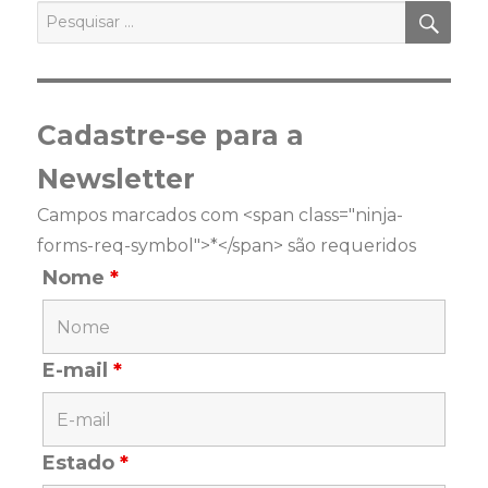
PES
Pesquisar
por:
Cadastre-se para a
Newsletter
Campos marcados com <span class="ninja-
forms-req-symbol">*</span> são requeridos
Nome
*
E-mail
*
Estado
*