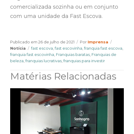
comercializada sozinha ou em conjunto
com uma unidade da Fast Escova.
Author
Categorie
Publicado em
26 de julho de 2021
Por
Imprensa
Tags
Notícia
fast escova
,
fast escovinha
,
franquia fast escova
,
franquia fast escovinha
,
Franquias baratas
,
Franquias de
beleza
,
franquias lucrativas
,
franquias para investir
Matérias Relacionadas