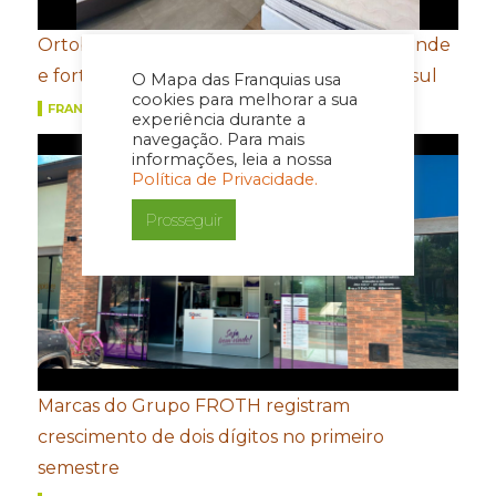
Ortobom aposta em novo conceito de estande
e fortalecimento de portfólio para a Movelsul
O Mapa das Franquias usa
cookies para melhorar a sua
FRANQUIAS
experiência durante a
navegação. Para mais
informações, leia a nossa
Política de Privacidade.
Prosseguir
Marcas do Grupo FROTH registram
crescimento de dois dígitos no primeiro
semestre