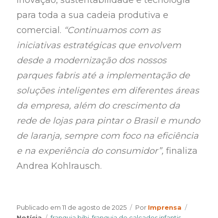
para toda a sua cadeia produtiva e
comercial.
“Continuamos com as
iniciativas estratégicas que envolvem
desde a modernização dos nossos
parques fabris até a implementação de
soluções inteligentes em diferentes áreas
da empresa, além do crescimento da
rede de lojas para pintar o Brasil e mundo
de laranja, sempre com foco na eficiência
e na experiência do consumidor”,
finaliza
Andrea Kohlrausch.
Author
Categor
Publicado em
11 de agosto de 2025
Por
Imprensa
Tags
Notícia
franquia bibi
,
franquia de calçados infantis
,