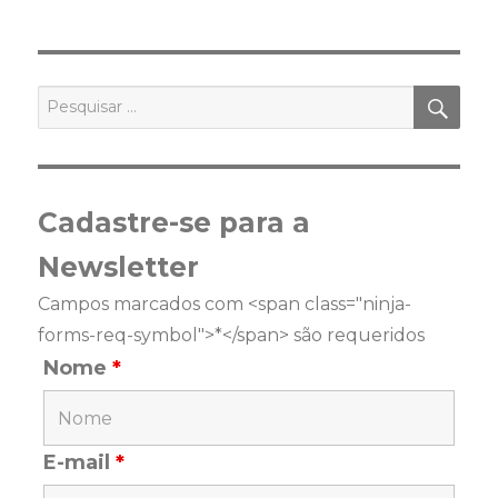
PES
Pesquisar
por:
Cadastre-se para a
Newsletter
Campos marcados com <span class="ninja-
forms-req-symbol">*</span> são requeridos
Nome
*
E-mail
*