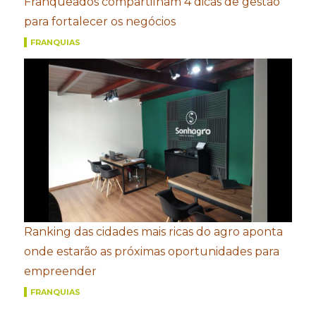
Franqueados compartilham 4 dicas de gestão
para fortalecer os negócios
FRANQUIAS
Ranking das cidades mais ricas do agro aponta
onde estarão as próximas oportunidades para
empreender
FRANQUIAS