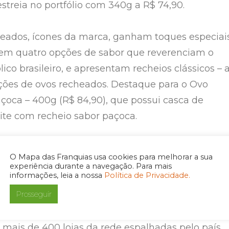
streia no portfólio com 340g a R$ 74,90.
heados, ícones da marca, ganham toques especiai
 em quatro opções de sabor que reverenciam o
ico brasileiro, e apresentam recheios clássicos – 
opções de ovos recheados. Destaque para o Ovo
açoca – 400g (R$ 84,90), que possui casca de
eite com recheio sabor paçoca.
rasil Cacau não poderia deixar de fora o seu icôni
O Mapa das Franquias usa cookies para melhorar a sua
e Dinda, ovo de chocolate ao leite com recheio
experiência durante a navegação. Para mais
informações, leia a nossa
Política de Privacidade.
hmallow, que chega em 600g por R$ 99,90.
Prosseguir
sil Cacau já está disponível no site, nos apps
 mais de 400 lojas da rede espalhadas pelo país.