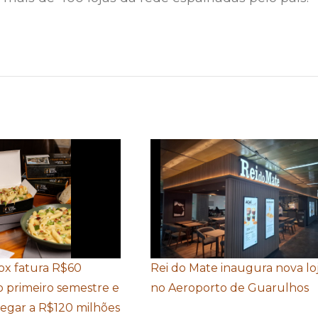
Box fatura R$60
Rei do Mate inaugura nova lo
o primeiro semestre e
no Aeroporto de Guarulhos
hegar a R$120 milhões