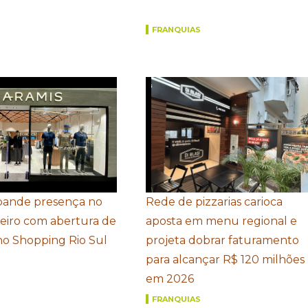
FRANQUIAS
pande presença no
Rede de pizzarias carioca
neiro com abertura de
aposta em menu regional e
 no Shopping Rio Sul
projeta dobrar faturamento
para alcançar R$ 120 milhões
em 2026
FRANQUIAS