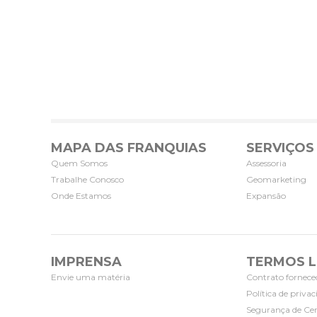
MAPA DAS FRANQUIAS
SERVIÇOS
Quem Somos
Assessoria
Trabalhe Conosco
Geomarketing
Onde Estamos
Expansão
IMPRENSA
TERMOS L
Envie uma matéria
Contrato fornece
Política de priva
Segurança de Cer