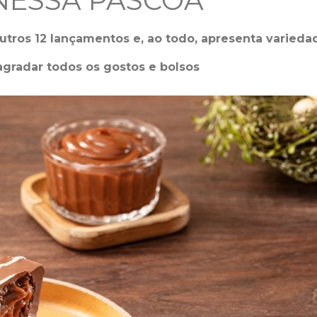
 NESSA PÁSCOA
utros 12 lançamentos e, ao todo, apresenta varieda
gradar todos os gostos e bolsos