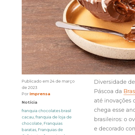
Publicado em
24 de março
Diversidade de
de 2023
Páscoa da
Bras
Author
Por
Imprensa
até inovações 
Categories
Notícia
chega esse ano
Tags
franquia chocolates brasil
cacau
,
franquia de loja de
brasileiros: o 
chocolate
,
Franquias
e decorado com
baratas
,
Franquias de