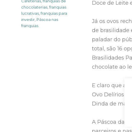
Cafeterias
,
franquias de
Doce de Leite e
chocolaterias
,
franquias
lucrativas
,
franquias para
investir
,
Páscoa nas
Já os ovos rec
franquias
de brasilidade
paladar do públ
total, são 16 
Brasilidades P
chocolate ao l
E claro que a B
Ovo Delírios d
Dinda de mars
A Páscoa da Bra
parceiros e nas