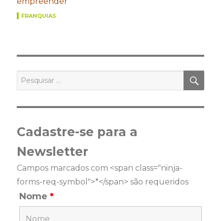
empreender
FRANQUIAS
PES
Pesquisar
por:
Cadastre-se para a
Newsletter
Campos marcados com <span class="ninja-
forms-req-symbol">*</span> são requeridos
Nome
*