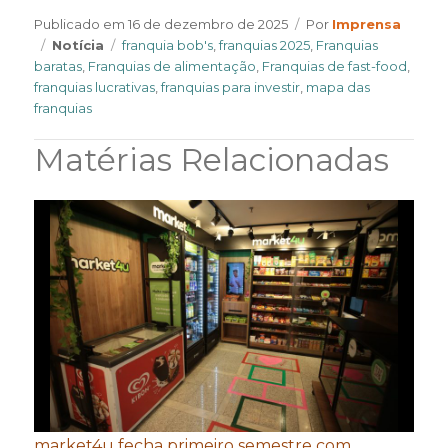
Author
Publicado em
16 de dezembro de 2025
Por
Imprensa
Categories
Tags
Notícia
franquia bob's
,
franquias 2025
,
Franquias
baratas
,
Franquias de alimentação
,
Franquias de fast-food
,
franquias lucrativas
,
franquias para investir
,
mapa das
franquias
Matérias Relacionadas
market4u fecha primeiro semestre com