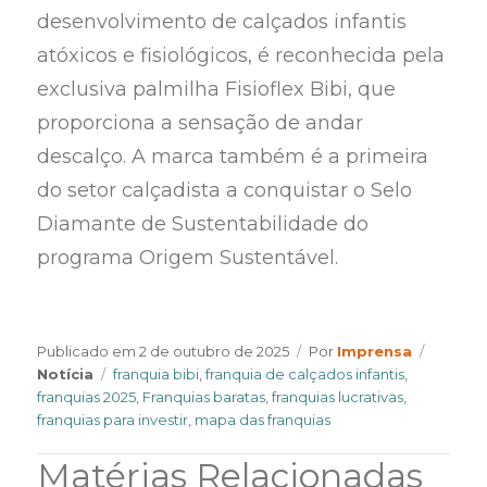
desenvolvimento de calçados infantis
atóxicos e fisiológicos, é reconhecida pela
exclusiva palmilha Fisioflex Bibi, que
proporciona a sensação de andar
descalço. A marca também é a primeira
do setor calçadista a conquistar o Selo
Diamante de Sustentabilidade do
programa Origem Sustentável.
Author
Categor
Publicado em
2 de outubro de 2025
Por
Imprensa
Tags
Notícia
franquia bibi
,
franquia de calçados infantis
,
franquias 2025
,
Franquias baratas
,
franquias lucrativas
,
franquias para investir
,
mapa das franquias
Matérias Relacionadas