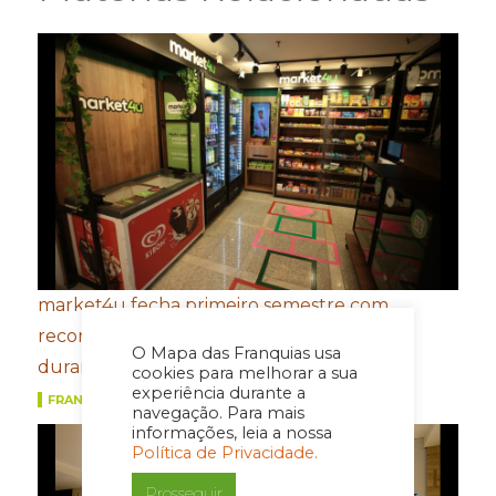
market4u fecha primeiro semestre com
recordes de expansão, franquias e vendas
O Mapa das Franquias usa
durante a Copa do Mundo
cookies para melhorar a sua
experiência durante a
FRANQUIAS
navegação. Para mais
informações, leia a nossa
Política de Privacidade.
Prosseguir