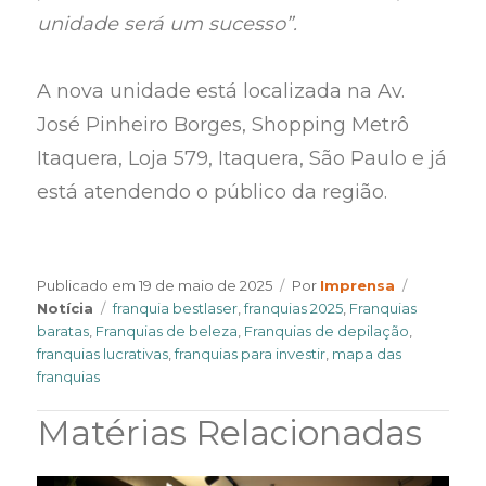
unidade será um sucesso”.
A nova unidade está localizada na Av.
José Pinheiro Borges, Shopping Metrô
Itaquera, Loja 579, Itaquera, São Paulo e já
está atendendo o público da região.
Author
Categorie
Publicado em
19 de maio de 2025
Por
Imprensa
Tags
Notícia
franquia bestlaser
,
franquias 2025
,
Franquias
baratas
,
Franquias de beleza
,
Franquias de depilação
,
franquias lucrativas
,
franquias para investir
,
mapa das
franquias
Matérias Relacionadas