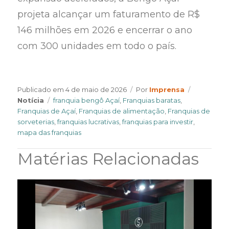
projeta alcançar um faturamento de R$
146 milhões em 2026 e encerrar o ano
com 300 unidades em todo o país.
Author
Categorie
Publicado em
4 de maio de 2026
Por
Imprensa
Tags
Notícia
franquia bengô Açaí
,
Franquias baratas
,
Franquias de Açaí
,
Franquias de alimentação
,
Franquias de
sorveterias
,
franquias lucrativas
,
franquias para investir
,
mapa das franquias
Matérias Relacionadas