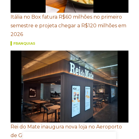
Itália no Box fatura R$60 milhões no primeiro
semestre e projeta chegar a R$120 milhões em
2026
FRANQUIAS
Rei do Mate inaugura nova loja no Aeroporto
de Guarulhos