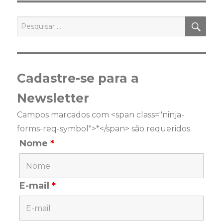
PES
Pesquisar
por:
Cadastre-se para a
Newsletter
Campos marcados com <span class="ninja-
forms-req-symbol">*</span> são requeridos
Nome
*
E-mail
*