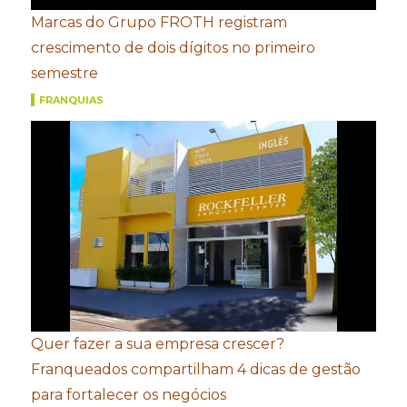
Marcas do Grupo FROTH registram
crescimento de dois dígitos no primeiro
semestre
FRANQUIAS
Quer fazer a sua empresa crescer?
Franqueados compartilham 4 dicas de gestão
para fortalecer os negócios