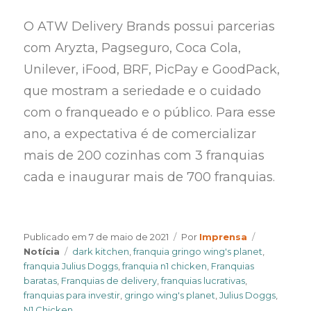
O ATW Delivery Brands possui parcerias
com Aryzta, Pagseguro, Coca Cola,
Unilever, iFood, BRF, PicPay e GoodPack,
que mostram a seriedade e o cuidado
com o franqueado e o público. Para esse
ano, a expectativa é de comercializar
mais de 200 cozinhas com 3 franquias
cada e inaugurar mais de 700 franquias.
Author
Categories
Publicado em
7 de maio de 2021
Por
Imprensa
Tags
Notícia
dark kitchen
,
franquia gringo wing's planet
,
franquia Julius Doggs
,
franquia n1 chicken
,
Franquias
baratas
,
Franquias de delivery
,
franquias lucrativas
,
franquias para investir
,
gringo wing's planet
,
Julius Doggs
,
N1 Chicken