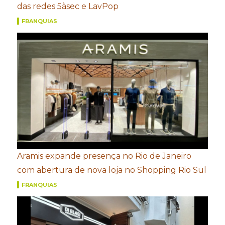
das redes 5àsec e LavPop
FRANQUIAS
Aramis expande presença no Rio de Janeiro
com abertura de nova loja no Shopping Rio Sul
FRANQUIAS