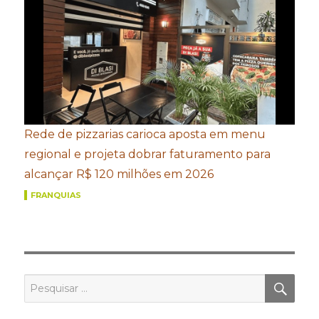
Rede de pizzarias carioca aposta em menu
regional e projeta dobrar faturamento para
alcançar R$ 120 milhões em 2026
FRANQUIAS
PES
Pesquisar
por: