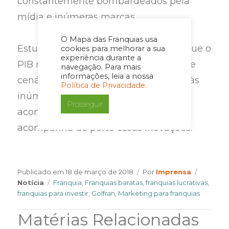
constantemente bombardeados pela
mídia e inúmeras marcas.
O Mapa das Franquias usa
Estudos recentes da Nilsen indicam que o
cookies para melhorar a sua
experiência durante a
PIB no Brasil deve crescer 1,5% e, nesse
navegação. Para mais
informações, leia a nossa
cenário, o varejo precisa estar atento às
Política de Privacidade.
inúmeras mudanças que vêm
Prosseguir
acontecendo no setor e a Golfran
acompanha de perto essas inovações.
Author
Categor
Publicado em
18 de março de 2018
Por
Imprensa
Tags
Notícia
Franquia
,
Franquias baratas
,
franquias lucrativas
,
franquias para investir
,
Golfran
,
Marketing para franquias
Matérias Relacionadas