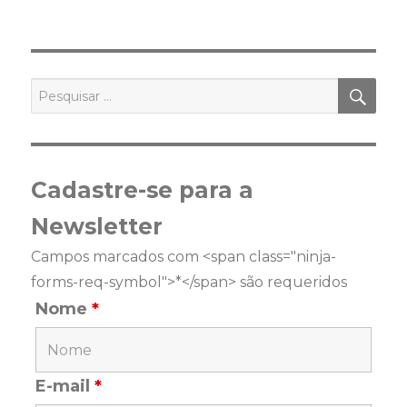
PES
Pesquisar
por:
Cadastre-se para a
Newsletter
Campos marcados com <span class="ninja-
forms-req-symbol">*</span> são requeridos
Nome
*
E-mail
*