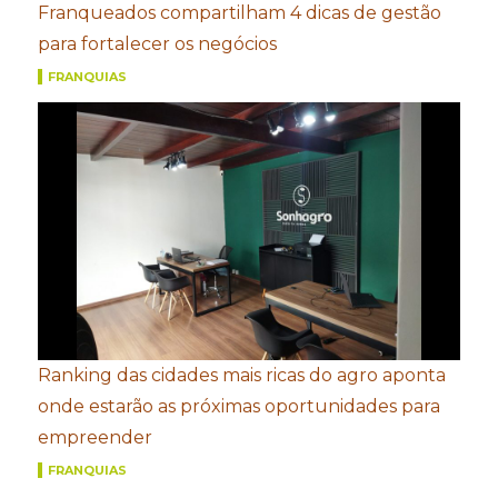
Franqueados compartilham 4 dicas de gestão
para fortalecer os negócios
FRANQUIAS
Ranking das cidades mais ricas do agro aponta
onde estarão as próximas oportunidades para
empreender
FRANQUIAS