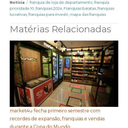
Tags
Notícia
franquia de loja de departamento
,
franquia
prioridade 10
,
franquias 2024
,
Franquias baratas
,
franquias
lucrativas
,
franquias para investir
,
mapa das franquias
Matérias Relacionadas
market4u fecha primeiro semestre com
recordes de expansão, franquias e vendas
durante a Copa do Mundo