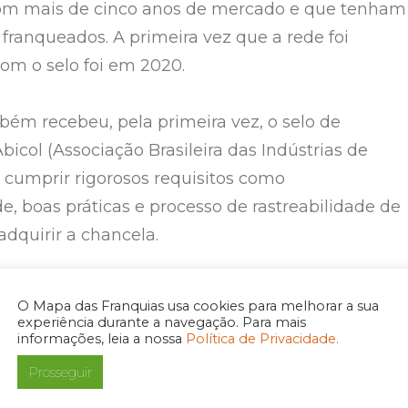
om mais de cinco anos de mercado e que tenham
franqueados. A primeira vez que a rede foi
m o selo foi em 2020.
bém recebeu, pela primeira vez, o selo de
icol (Associação Brasileira das Indústrias de
 cumprir rigorosos requisitos como
e, boas práticas e processo de rastreabilidade de
adquirir a chancela.
 selos para nós é o reconhecimento da qualidade
O Mapa das Franquias usa cookies para melhorar a sua
suporte prestado aos franqueados e à nossa
experiência durante a navegação. Para mais
informações, leia a nossa
Política de Privacidade.
franqueadora. Estamos muito orgulhosos por mai
Prosseguir
as e certos do trabalho que realizamos diariamen
m a equipe Anjos”
, ressalta Leonardo dos Anjos,