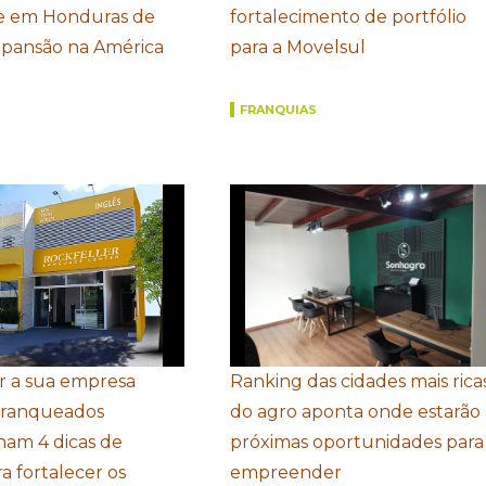
 em Honduras de
fortalecimento de portfólio
xpansão na América
para a Movelsul
FRANQUIAS
r a sua empresa
Ranking das cidades mais rica
Franqueados
do agro aponta onde estarão 
ham 4 dicas de
próximas oportunidades para
a fortalecer os
empreender