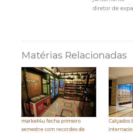
diretor de exp
Matérias Relacionadas
market4u fecha primeiro
Calçados 
semestre com recordes de
internacio