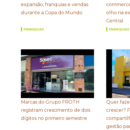
expansão, franquias e vendas
commerce
durante a Copa do Mundo
olho na e
Central
FRANQUIAS
FRANQUIAS
Marcas do Grupo FROTH
Quer faze
registram crescimento de dois
crescer? 
dígitos no primeiro semestre
compartil
gestão par