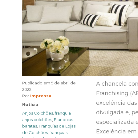
Publicado em
5 de abril de
A chancela con
2022
Franchising (A
Author
Por
Imprensa
excelência da
Categories
Notícia
divulgada e, p
Tags
Anjos Colchões
,
franquia
anjos colchões
,
Franquias
especializada 
baratas
,
Franquias de Lojas
Excelência em 
de Colchões
,
franquias