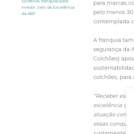
lucrativas
,
franquias para
para marcas c
investir
,
Selo de Excelência
pelo menos 30 
da ABF
contemplada co
A franquia tam
segurança da Ab
Colchões) após
sustentabilidad
colchões, para 
“Receber esses
excelência do 
atuação como 
essas conquist
juntamente co