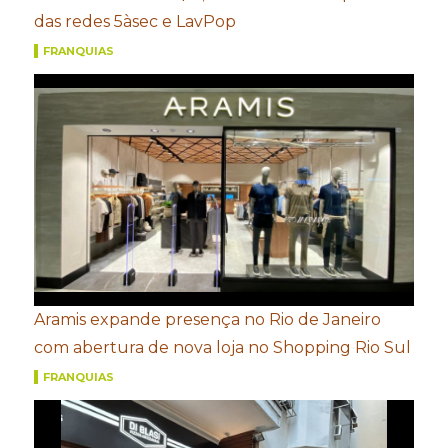
das redes 5àsec e LavPop
FRANQUIAS
Aramis expande presença no Rio de Janeiro
com abertura de nova loja no Shopping Rio Sul
FRANQUIAS