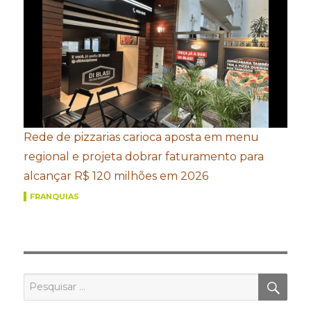
Rede de pizzarias carioca aposta em menu
regional e projeta dobrar faturamento para
alcançar R$ 120 milhões em 2026
FRANQUIAS
PES
Pesquisar
por: