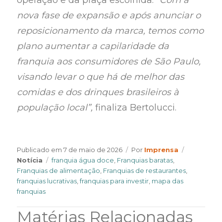
nova fase de expansão e após anunciar o
reposicionamento da marca, temos como
plano aumentar a capilaridade da
franquia aos consumidores de São Paulo,
visando levar o que há de melhor das
comidas e dos drinques brasileiros à
população local”,
finaliza Bertolucci.
Author
Categorie
Publicado em
7 de maio de 2026
Por
Imprensa
Tags
Notícia
franquia água doce
,
Franquias baratas
,
Franquias de alimentação
,
Franquias de restaurantes
,
franquias lucrativas
,
franquias para investir
,
mapa das
franquias
Matérias Relacionadas