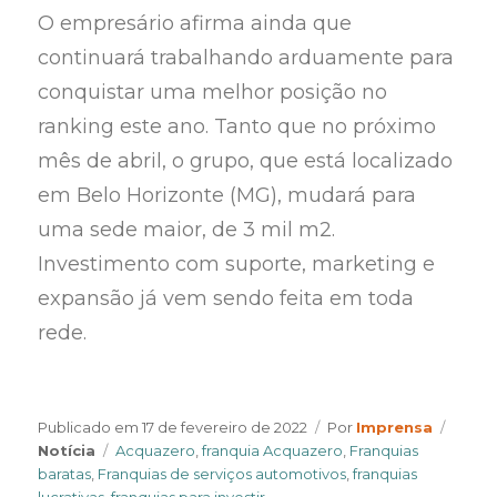
O empresário afirma ainda que
continuará trabalhando arduamente para
conquistar uma melhor posição no
ranking este ano. Tanto que no próximo
mês de abril, o grupo, que está localizado
em Belo Horizonte (MG), mudará para
uma sede maior, de 3 mil m2.
Investimento com suporte, marketing e
expansão já vem sendo feita em toda
rede.
Author
Categ
Publicado em
17 de fevereiro de 2022
Por
Imprensa
Tags
Notícia
Acquazero
,
franquia Acquazero
,
Franquias
baratas
,
Franquias de serviços automotivos
,
franquias