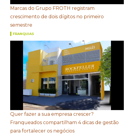
Marcas do Grupo FROTH registram
crescimento de dois dígitos no primeiro
semestre
FRANQUIAS
Quer fazer a sua empresa crescer?
Franqueados compartilham 4 dicas de gestão
para fortalecer os negócios