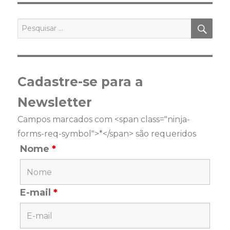
PES
Pesquisar
por:
Cadastre-se para a
Newsletter
Campos marcados com <span class="ninja-
forms-req-symbol">*</span> são requeridos
Nome
*
E-mail
*