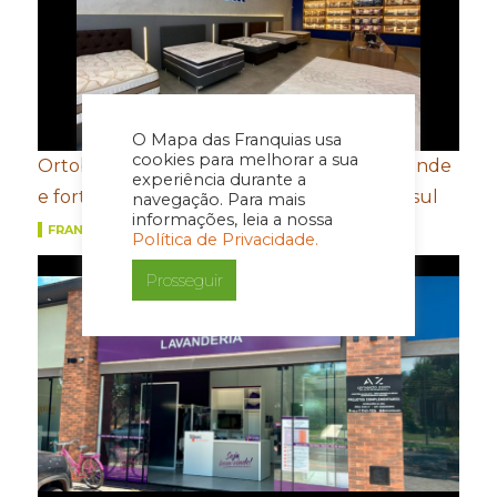
O Mapa das Franquias usa
cookies para melhorar a sua
Ortobom aposta em novo conceito de estande
experiência durante a
e fortalecimento de portfólio para a Movelsul
navegação. Para mais
informações, leia a nossa
FRANQUIAS
Política de Privacidade.
Prosseguir