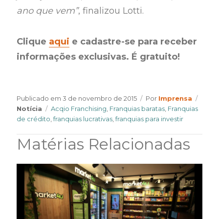
ano que vem”
, finalizou Lotti.
Clique
aqui
e cadastre-se para receber
informações exclusivas. É gratuito!
Author
Categ
Publicado em
3 de novembro de 2015
Por
Imprensa
Tags
Notícia
Acqio Franchising
,
Franquias baratas
,
Franquias
de crédito
,
franquias lucrativas
,
franquias para investir
Matérias Relacionadas