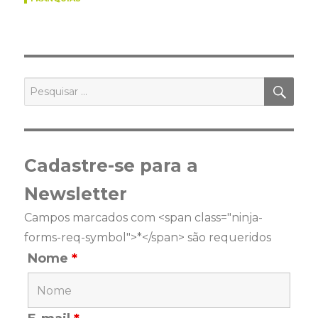
PES
Pesquisar
por:
Cadastre-se para a
Newsletter
Campos marcados com <span class="ninja-
forms-req-symbol">*</span> são requeridos
Nome
*