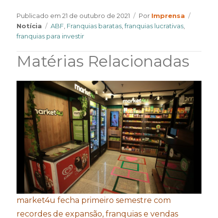
Author
Catego
Publicado em
21 de outubro de 2021
Por
Imprensa
Tags
Notícia
ABF
,
Franquias baratas
,
franquias lucrativas
,
franquias para investir
Matérias Relacionadas
market4u fecha primeiro semestre com
recordes de expansão, franquias e vendas