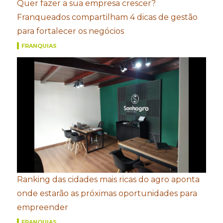
Quer fazer a sua empresa crescer?
Franqueados compartilham 4 dicas de gestão
para fortalecer os negócios
FRANQUIAS
Ranking das cidades mais ricas do agro aponta
onde estarão as próximas oportunidades para
empreender
FRANQUIAS