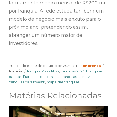
faturamento médio mensal de R$200 mil
por franquia. A rede estuda também um
modelo de negócio mais enxuto para o
próximo ano, pretendendo assim,
abranger um número maior de
investidores.
Author
Catego
Publicado em
10 de outubro de 2024
Por
Imprensa
Tags
Notícia
franquia Pizza Now
,
franquias 2024
,
Franquias
baratas
,
Franquias de pizzarias
,
franquias lucrativas
,
franquias para investir
,
mapa das franquias
Matérias Relacionadas