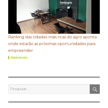
Ranking das cidades mais ricas do agro aponta
onde estarão as próximas oportunidades para
empreender
FRANQUIAS
PES
Pesquisar
por: