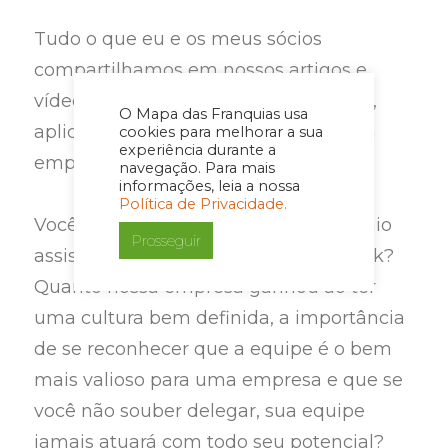
Tudo o que eu e os meus sócios
compartilhamos em nossos artigos e
vídeos, nós aprendemos com alguém,
O Mapa das Franquias usa
aplicamos em nossas vidas, em nossa
cookies para melhorar a sua
experiência durante a
empresa e colhemos bons frutos.
navegação. Para mais
informações, leia a nossa
Política de Privacidade.
Você viu o aconteceu depois que o Caio
Prosseguir
assistiu a palestra TED do Simon Sinek?
Quanto nossa empresa ganhou ao ter
uma cultura bem definida, a importância
de se reconhecer que a equipe é o bem
mais valioso para uma empresa e que se
você não souber delegar, sua equipe
jamais atuará com todo seu potencial?