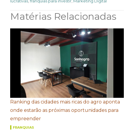
lucrativas
,
franquias para investir
,
Marketing Digital
Matérias Relacionadas
Ranking das cidades mais ricas do agro aponta
onde estarão as próximas oportunidades para
empreender
FRANQUIAS