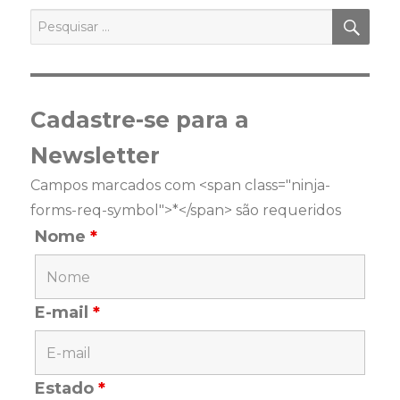
PES
Pesquisar
por:
Cadastre-se para a
Newsletter
Campos marcados com <span class="ninja-
forms-req-symbol">*</span> são requeridos
Nome
*
E-mail
*
Estado
*