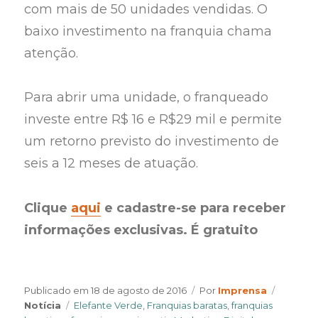
com mais de 50 unidades vendidas. O
baixo investimento na franquia chama
atenção.
Para abrir uma unidade, o franqueado
investe entre R$ 16 e R$29 mil e permite
um retorno previsto do investimento de
seis a 12 meses de atuação.
Clique
aqui
e cadastre-se para receber
informações exclusivas. É gratuito
Author
Categor
Publicado em
18 de agosto de 2016
Por
Imprensa
Tags
Notícia
Elefante Verde
,
Franquias baratas
,
franquias