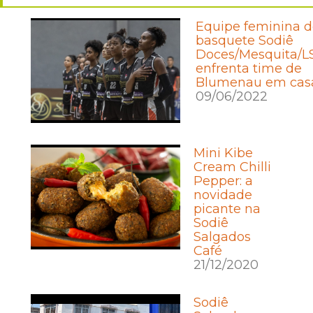
Equipe feminina d
basquete Sodiê
Doces/Mesquita/L
enfrenta time de
Blumenau em cas
09/06/2022
Mini Kibe
Cream Chilli
Pepper: a
novidade
picante na
Sodiê
Salgados
Café
21/12/2020
Sodiê