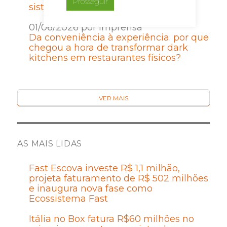
Prosseguir
sistema de crescimento
01/06/2026 por Imprensa
Da conveniência à experiência: por que
chegou a hora de transformar dark
kitchens em restaurantes físicos?
VER MAIS
AS MAIS LIDAS
Fast Escova investe R$ 1,1 milhão,
projeta faturamento de R$ 502 milhões
e inaugura nova fase como
Ecossistema Fast
Itália no Box fatura R$60 milhões no