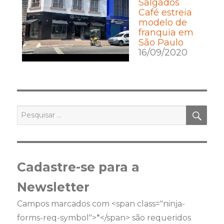
Salgados
Café estreia
modelo de
franquia em
São Paulo
16/09/2020
PES
Pesquisar
por:
Cadastre-se para a
Newsletter
Campos marcados com <span class="ninja-
forms-req-symbol">*</span> são requeridos