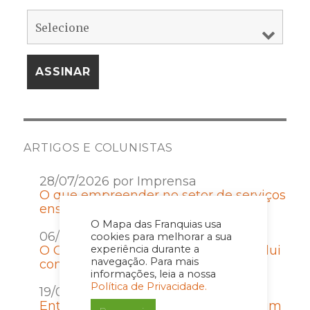
ARTIGOS E COLUNISTAS
28/07/2026 por Imprensa
O que empreender no setor de serviços
ensina sobre gestão e disciplina
O Mapa das Franquias usa
06/07/2026 por Imprensa
cookies para melhorar a sua
experiência durante a
O Contrato de Franquia que não evolui
navegação. Para mais
com a rede vira passivo
informações, leia a nossa
Política de Privacidade.
19/06/2026 por Imprensa
Entrar em uma franquia é escolher um