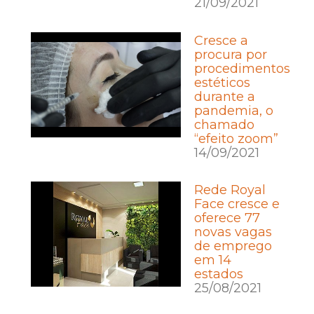
21/09/2021
Cresce a
procura por
procedimentos
estéticos
durante a
pandemia, o
chamado
“efeito zoom”
14/09/2021
Rede Royal
Face cresce e
oferece 77
novas vagas
de emprego
em 14
estados
25/08/2021