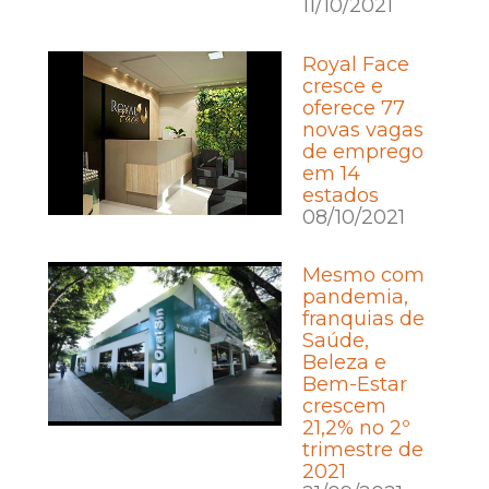
11/10/2021
Royal Face
cresce e
oferece 77
novas vagas
de emprego
em 14
estados
08/10/2021
Mesmo com
pandemia,
franquias de
Saúde,
Beleza e
Bem-Estar
crescem
21,2% no 2º
trimestre de
2021