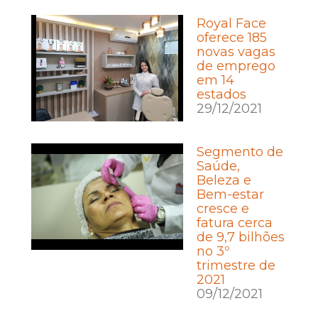
Royal Face
oferece 185
novas vagas
de emprego
em 14
estados
29/12/2021
Segmento de
Saúde,
Beleza e
Bem-estar
cresce e
fatura cerca
de 9,7 bilhões
no 3º
trimestre de
2021
09/12/2021