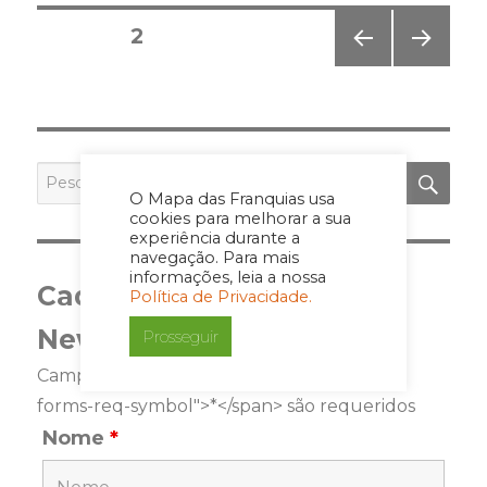
Posts
PÁGINA
2
pagination
PÁGI
PRÓ
NA
XIMA
ANT
PÁGI
ERIO
NA
R
PES
Pesquisar
por:
O Mapa das Franquias usa
cookies para melhorar a sua
experiência durante a
navegação. Para mais
informações, leia a nossa
Cadastre-se para a
Política de Privacidade.
Newsletter
Prosseguir
Campos marcados com <span class="ninja-
forms-req-symbol">*</span> são requeridos
Nome
*