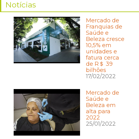
Notícias
Mercado de
Franquias de
Saúde e
Beleza cresce
10,5% em
unidades e
fatura cerca
de R＄ 39
bilhões
17/02/2022
Mercado de
Saúde e
Beleza em
alta para
2022
25/01/2022