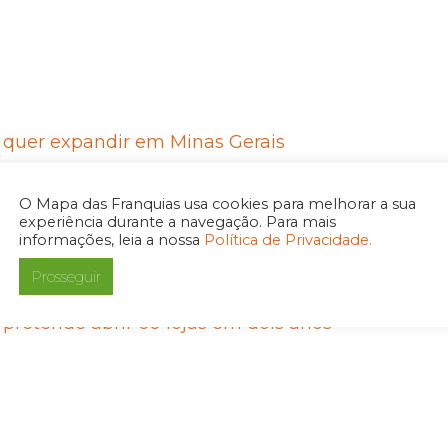
 quer expandir em Minas Gerais
7
O Mapa das Franquias usa cookies para melhorar a sua
experiência durante a navegação. Para mais
informações, leia a nossa
Política de Privacidade.
Prosseguir
 pretende abrir 60 lojas em dois anos