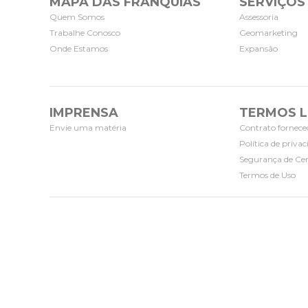
MAPA DAS FRANQUIAS
SERVIÇOS
Quem Somos
Assessoria
Trabalhe Conosco
Geomarketing
Onde Estamos
Expansão
IMPRENSA
TERMOS L
Envie uma matéria
Contrato fornece
Política de priva
Segurança de Cer
Termos de Uso