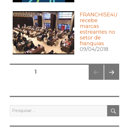
FRANCHISE4U
recebe
marcas
estreantes no
setor de
franquias
09/04/2018
Posts
PÁGINA
1
pagination
PRÓ
XIMA
PÁGI
NA
PES
Pesquisar
por: