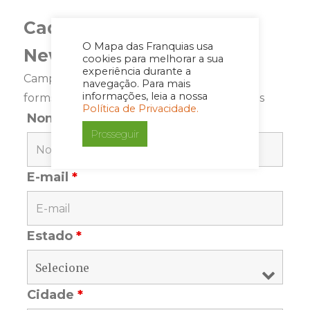
Cadastre-se para a
O Mapa das Franquias usa
Newsletter
cookies para melhorar a sua
experiência durante a
Campos marcados com <span class="ninja-
navegação. Para mais
informações, leia a nossa
forms-req-symbol">*</span> são requeridos
Política de Privacidade.
Nome
*
Prosseguir
E-mail
*
Estado
*
Cidade
*