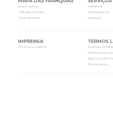
MAPA DAS FRANQUIAS
SERVIÇOS
Quem Somos
Assessoria
Trabalhe Conosco
Geomarketing
Onde Estamos
Expansão
IMPRENSA
TERMOS L
Envie uma matéria
Contrato fornece
Política de priva
Segurança de Cer
Termos de Uso