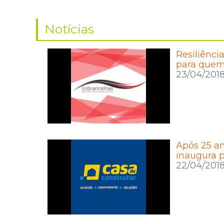
Notícias
Resiliênci
para quem 
23/04/201
Após 25 an
inaugura p
22/04/201