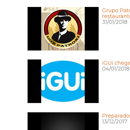
Grupo Patr
restaurant
31/01/2018
iGUi cheg
04/01/2018
Preparados
13/12/2017