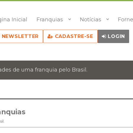
ina Inicial
Franquias
Notícias
Forne
NEWSLETTER
CADASTRE-SE
LOGIN
des de uma franquia pelo Brasil.
anquias
il.