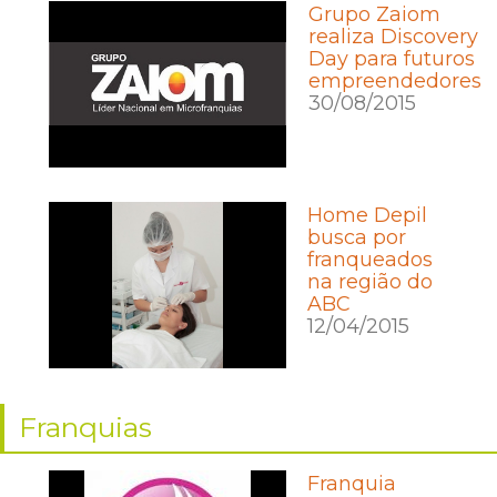
Grupo Zaiom
realiza Discovery
Day para futuros
empreendedores
30/08/2015
Home Depil
busca por
franqueados
na região do
ABC
12/04/2015
Franquias
Franquia