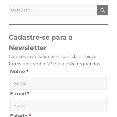
PES
Pesquisar
por:
Cadastre-se para a
Newsletter
Campos marcados com <span class="ninja-
forms-req-symbol">*</span> são requeridos
Nome
*
E-mail
*
Estado
*