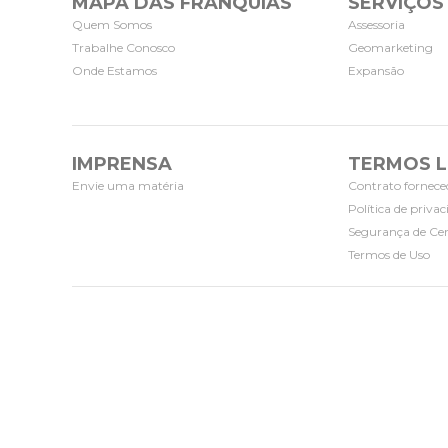
MAPA DAS FRANQUIAS
SERVIÇOS
Quem Somos
Assessoria
Trabalhe Conosco
Geomarketing
Onde Estamos
Expansão
IMPRENSA
TERMOS L
Envie uma matéria
Contrato fornece
Política de priva
Segurança de Cer
Termos de Uso