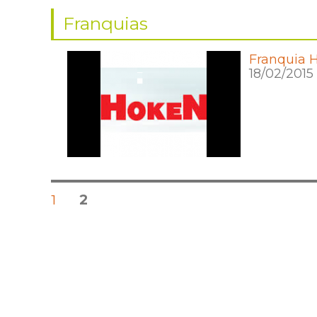
Franquias
Franquia 
18/02/2015
Posts
PÁGINA
PÁGINA
1
2
pagination