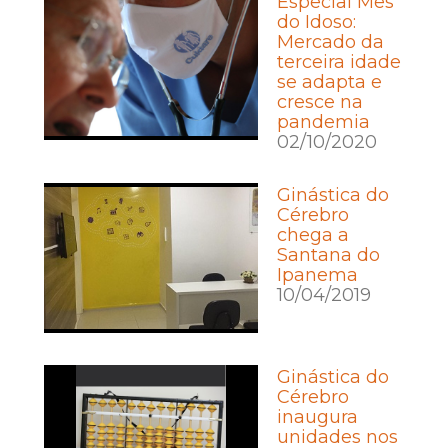
Especial Mês
do Idoso:
Mercado da
terceira idade
se adapta e
cresce na
pandemia
02/10/2020
Ginástica do
Cérebro
chega a
Santana do
Ipanema
10/04/2019
Ginástica do
Cérebro
inaugura
unidades nos