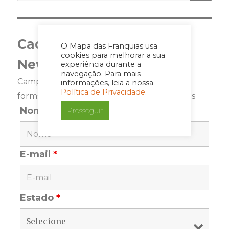
Cadastre-se para a
O Mapa das Franquias usa
cookies para melhorar a sua
Newsletter
experiência durante a
navegação. Para mais
Campos marcados com <span class="ninja-
informações, leia a nossa
Política de Privacidade.
forms-req-symbol">*</span> são requeridos
Nome
*
Prosseguir
E-mail
*
Estado
*