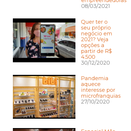
empreendedoras
08/03/2021
Quer ter o
seu próprio
negócio em
2021? Veja
opções a
partir de R$
4.500
30/12/2020
Pandemia
aquece
interesse por
microfranquias
27/10/2020