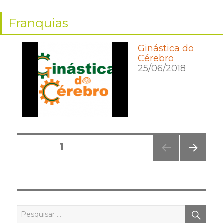
Franquias
Ginástica do
Cérebro
25/06/2018
Posts
PÁGINA
1
pagination
PRÓ
XIMA
PÁGI
NA
PES
Pesquisar
por: