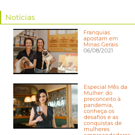
Notícias
Franquias
apostam em
Minas Gerais
06/08/2021
Especial Mês da
Mulher: do
preconceito à
pandemia,
conheça os
desafios e as
conquistas de
mulheres