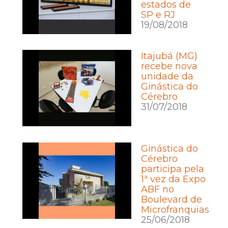
estados de
SP e RJ
19/08/2018
Itajubá (MG)
recebe nova
unidade da
Ginástica do
Cérebro
31/07/2018
Ginástica do
Cérebro
participa pela
1ª vez da Expo
ABF no
Boulevard de
Microfranquias
25/06/2018