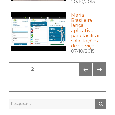
20/10/2015
Maria
Brasileira
lança
aplicativo
para facilitar
solicitações
de serviço
07/10/2015
Posts
PÁGINA
2
pagination
PÁGI
PRÓ
NA
XIMA
ANT
PÁGI
ERIO
NA
R
PES
Pesquisar
por: