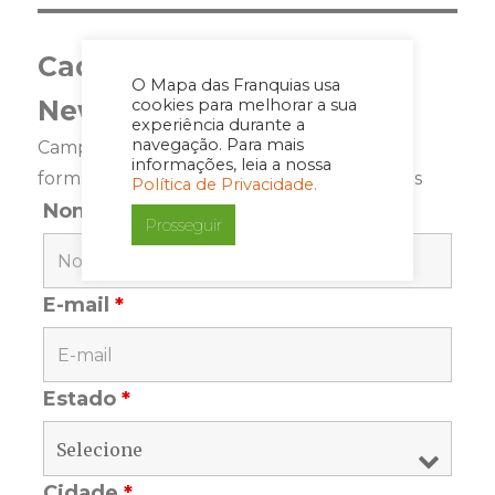
Cadastre-se para a
O Mapa das Franquias usa
Newsletter
cookies para melhorar a sua
experiência durante a
navegação. Para mais
Campos marcados com <span class="ninja-
informações, leia a nossa
forms-req-symbol">*</span> são requeridos
Política de Privacidade.
Nome
*
Prosseguir
E-mail
*
Estado
*
Cidade
*