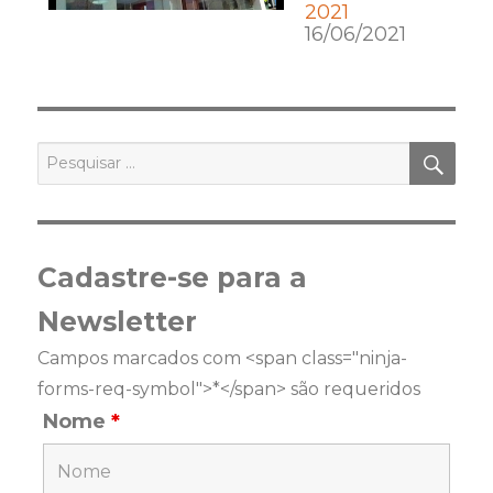
2021
16/06/2021
PES
Pesquisar
por:
Cadastre-se para a
Newsletter
Campos marcados com <span class="ninja-
forms-req-symbol">*</span> são requeridos
Nome
*