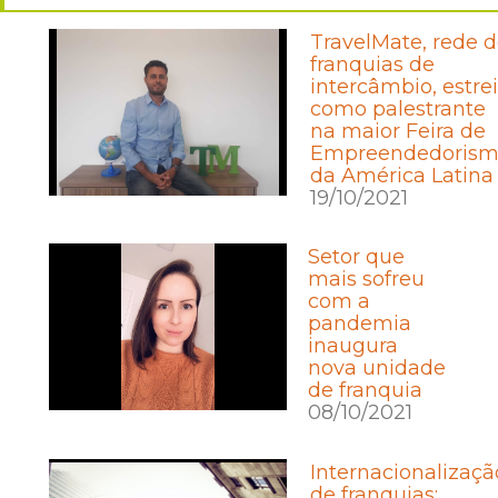
TravelMate, rede 
franquias de
intercâmbio, estre
como palestrante
na maior Feira de
Empreendedoris
da América Latina
19/10/2021
Setor que
mais sofreu
com a
pandemia
inaugura
nova unidade
de franquia
08/10/2021
Internacionalizaçã
de franquias: