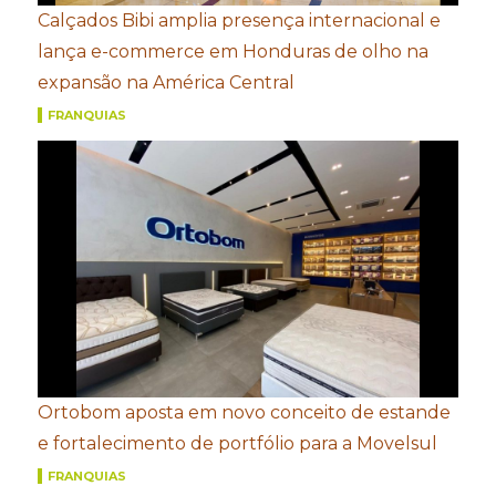
Calçados Bibi amplia presença internacional e
lança e-commerce em Honduras de olho na
expansão na América Central
FRANQUIAS
Ortobom aposta em novo conceito de estande
e fortalecimento de portfólio para a Movelsul
FRANQUIAS