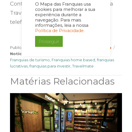
Contato da Agência de Intercâmbio da
O Mapa das Franquias usa
cookies para melhorar a sua
TravelMate, de Blumenau:
experiência durante a
navegação. Para mais
telefone/whatsapp: (47) 99790-7766
informações, leia a nossa
Política de Privacidade.
Prosseguir
Author
Categor
Publicado em
8 de outubro de 2021
Por
Imprensa
Tags
Notícia
franquia travelmate
,
Franquias baratas
,
Franquias de turismo
,
Franquias home based
,
franquias
lucrativas
,
franquias para investir
,
Travelmate
Matérias Relacionadas