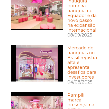
inaugura
primeira
franquia no
Equador e dá
novo passo
na expansão
internacional
08/09/2025
Mercado de
franquias no
Brasil registra
alta e
apresenta
desafios para
investidores
04/08/2025
Pampili
marca
presença na