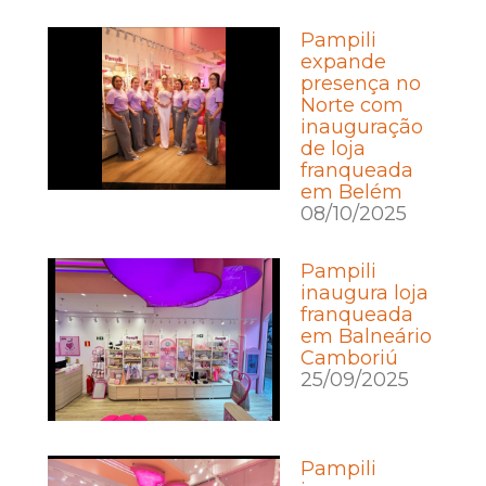
Pampili
expande
presença no
Norte com
inauguração
de loja
franqueada
em Belém
08/10/2025
Pampili
inaugura loja
franqueada
em Balneário
Camboriú
25/09/2025
Pampili