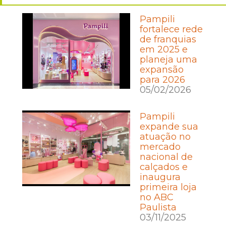
Pampili
fortalece rede
de franquias
em 2025 e
planeja uma
expansão
para 2026
05/02/2026
Pampili
expande sua
atuação no
mercado
nacional de
calçados e
inaugura
primeira loja
no ABC
Paulista
03/11/2025