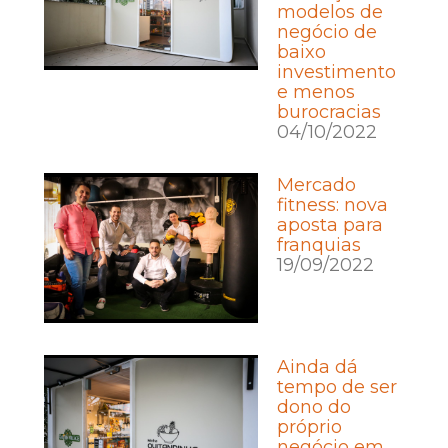
modelos de
negócio de
baixo
investimento
e menos
burocracias
04/10/2022
Mercado
fitness: nova
aposta para
franquias
19/09/2022
Ainda dá
tempo de ser
dono do
próprio
negócio em