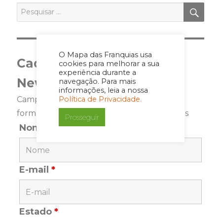
PES
Pesquisar
por:
O Mapa das Franquias usa
Cadastre-se para a
cookies para melhorar a sua
experiência durante a
Newsletter
navegação. Para mais
informações, leia a nossa
Política de Privacidade.
Campos marcados com <span class="ninja-
forms-req-symbol">*</span> são requeridos
Prosseguir
Nome
*
E-mail
*
Estado
*