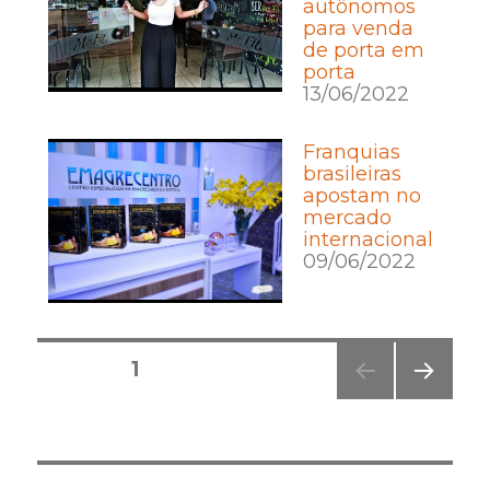
autônomos
para venda
de porta em
porta
13/06/2022
Franquias
brasileiras
apostam no
mercado
internacional
09/06/2022
Posts
PÁGINA
1
pagination
PRÓ
XIMA
PÁGI
NA