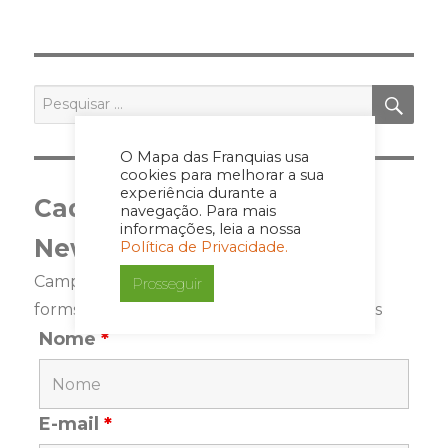
pagination
PÁGI
NA
ANT
ERIO
R
PES
Pesquisar
por:
O Mapa das Franquias usa
cookies para melhorar a sua
experiência durante a
Cadastre-se para a
navegação. Para mais
informações, leia a nossa
Newsletter
Política de Privacidade.
Campos marcados com <span class="ninja-
Prosseguir
forms-req-symbol">*</span> são requeridos
Nome
*
E-mail
*