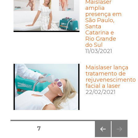
Maislaser
amplia
presença em
São Paulo,
Santa
Catarina e
Rio Grande
do Sul
11/03/2021
Maislaser lança
tratamento de
rejuvenescimento
facial a laser
22/02/2021
Posts
PÁGINA
7