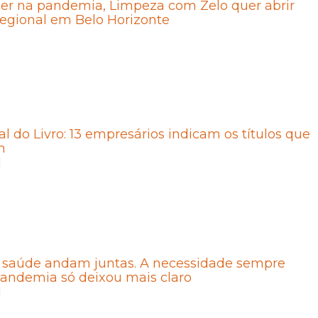
cer na pandemia, Limpeza com Zelo quer abrir
 regional em Belo Horizonte
1
l do Livro: 13 empresários indicam os títulos que
m
1
 saúde andam juntas. A necessidade sempre
 pandemia só deixou mais claro
1