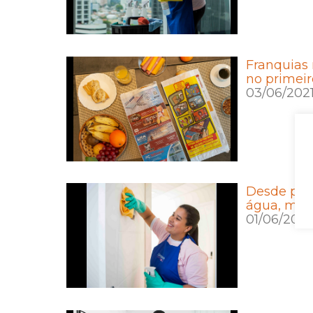
Franquias
no primeir
03/06/202
Desde pro
água, mer
01/06/2021