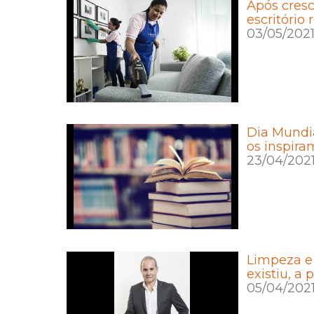
Após cres
escritório
03/05/202
Dia Mundia
os inspira
23/04/202
Limpeza e
existiu, a
05/04/202