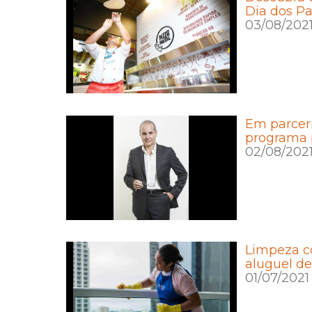
Dia dos Pa
03/08/202
Em parcer
programa p
02/08/202
Limpeza c
aluguel d
01/07/2021