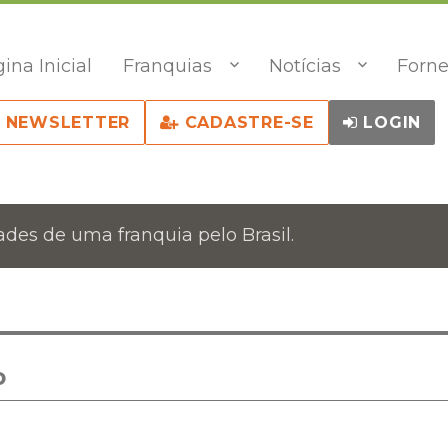
ina Inicial
Franquias
Notícias
Forne
NEWSLETTER
CADASTRE-SE
LOGIN
des de uma franquia pelo Brasil.
o