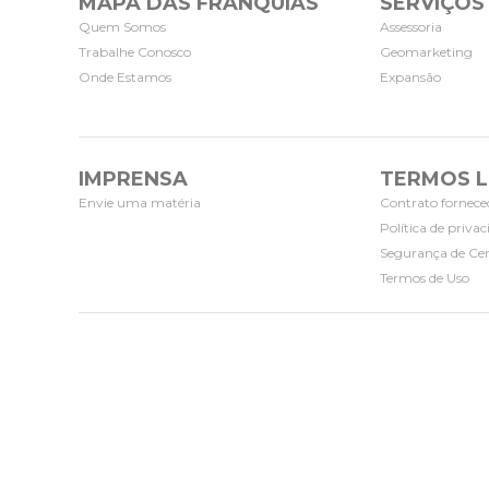
MAPA DAS FRANQUIAS
SERVIÇOS
Quem Somos
Assessoria
Trabalhe Conosco
Geomarketing
Onde Estamos
Expansão
IMPRENSA
TERMOS L
Envie uma matéria
Contrato fornece
Política de priva
Segurança de Cer
Termos de Uso