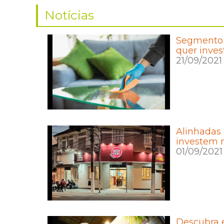
Notícias
Segmento 
quer inves
21/09/2021
Alinhadas
investem n
01/09/2021
Descubra 