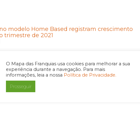
 no modelo Home Based registram crescimento
o trimestre de 2021
1
O Mapa das Franquias usa cookies para melhorar a sua
experiência durante a navegação. Para mais
informações, leia a nossa
Política de Privacidade.
dutos ecológicos até o consumo consciente de
Prosseguir
cado cobra cuidados com o meio ambiente