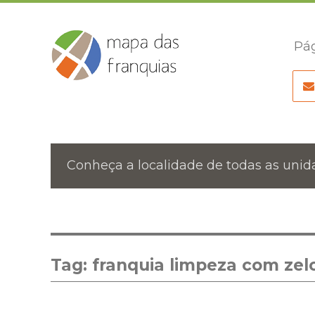
Pág
Conheça a localidade de todas as unida
Tag:
franquia limpeza com zel